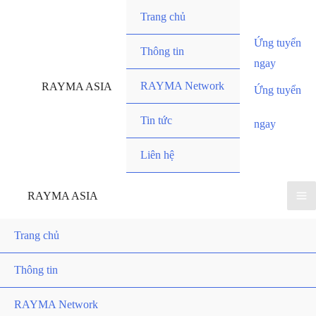
Nhảy
Trang chủ
tới
Ứng tuyển
nội
Thông tin
ngay
dung
RAYMA Network
RAYMA ASIA
Ứng tuyển
Tin tức
ngay
Liên hệ
RAYMA ASIA
Trang chủ
Thông tin
RAYMA Network