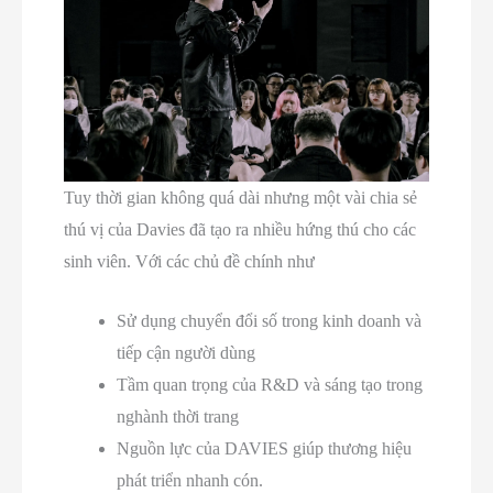
Tuy thời gian không quá dài nhưng một vài chia sẻ
thú vị của Davies đã tạo ra nhiều hứng thú cho các
sinh viên. Với các chủ đề chính như
Sử dụng chuyển đổi số trong kinh doanh và
tiếp cận người dùng
Tầm quan trọng của R&D và sáng tạo trong
nghành thời trang
Nguồn lực của DAVIES giúp thương hiệu
phát triển nhanh cón.