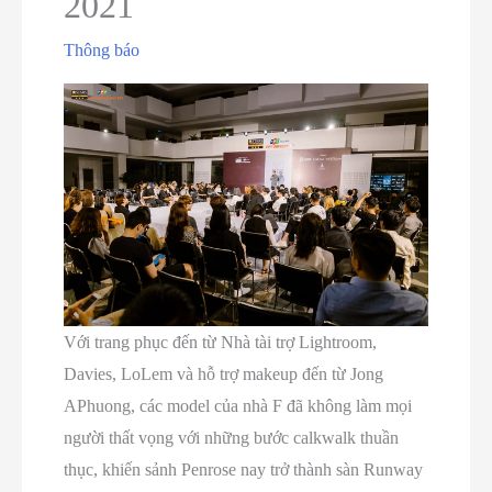
2021
Thông báo
Với trang phục đến từ Nhà tài trợ Lightroom,
Davies, LoLem và hỗ trợ makeup đến từ Jong
APhuong, các model của nhà F đã không làm mọi
người thất vọng với những bước calkwalk thuần
thục, khiến sảnh Penrose nay trở thành sàn Runway